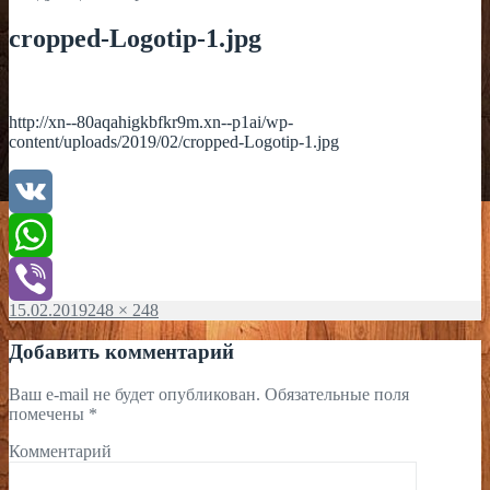
cropped-Logotip-1.jpg
http://xn--80aqahigkbfkr9m.xn--p1ai/wp-
content/uploads/2019/02/cropped-Logotip-1.jpg
VK
WhatsApp
Опубликовано
15.02.2019
Полный
248 × 248
Viber
размер
Добавить комментарий
Ваш e-mail не будет опубликован.
Обязательные поля
помечены
*
Комментарий