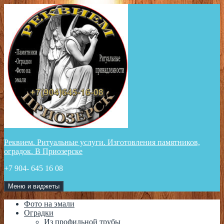
Перейти
к
содержимому
Реквием. Ритуальные услуги. Изготовления памятников,
оградок. В Приозерске
+7 904- 645 16 08
Меню и виджеты
Фото на эмали
Оградки
Из профильной трубы