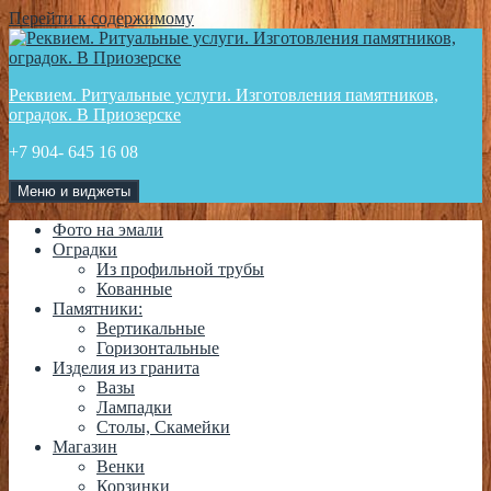
Перейти к содержимому
Реквием. Ритуальные услуги. Изготовления памятников,
оградок. В Приозерске
+7 904- 645 16 08
Меню и виджеты
Фото на эмали
Оградки
Из профильной трубы
Кованные
Памятники:
Вертикальные
Горизонтальные
Изделия из гранита
Вазы
Лампадки
Столы, Скамейки
Магазин
Венки
Корзинки