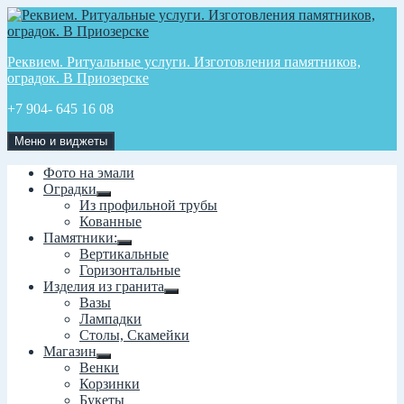
Перейти
к
содержимому
Реквием. Ритуальные услуги. Изготовления памятников,
оградок. В Приозерске
+7 904- 645 16 08
Меню и виджеты
Фото на эмали
Оградки
раскрыть
Из профильной трубы
дочернее
Кованные
меню
Памятники:
раскрыть
Вертикальные
дочернее
Горизонтальные
меню
Изделия из гранита
раскрыть
Вазы
дочернее
Лампадки
меню
Столы, Скамейки
Магазин
раскрыть
Венки
дочернее
Корзинки
меню
Букеты