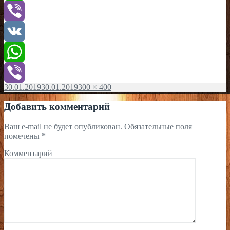
WhatsApp
Viber
VK
WhatsApp
Опубликовано
30.01.2019
30.01.2019
Полный
300 × 400
Viber
размер
Добавить комментарий
Ваш e-mail не будет опубликован.
Обязательные поля
помечены
*
Комментарий