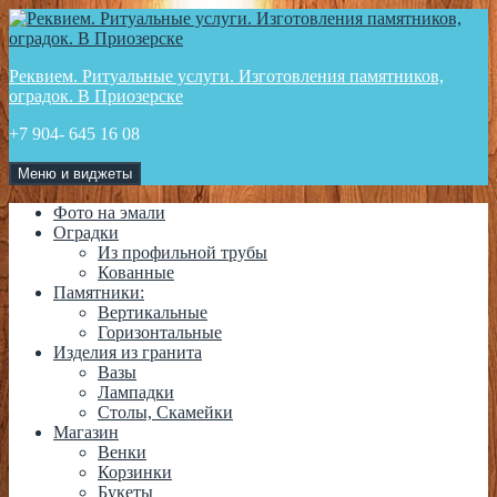
Перейти
к
содержимому
Реквием. Ритуальные услуги. Изготовления памятников,
оградок. В Приозерске
+7 904- 645 16 08
Меню и виджеты
Фото на эмали
Оградки
Из профильной трубы
Кованные
Памятники:
Вертикальные
Горизонтальные
Изделия из гранита
Вазы
Лампадки
Столы, Скамейки
Магазин
Венки
Корзинки
Букеты