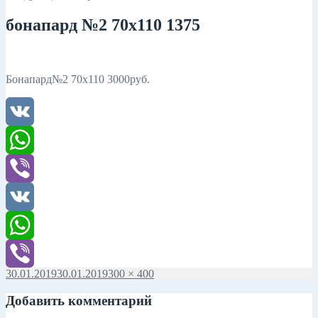
бонапард №2 70х110 1375
Бонапард№2 70х110 3000руб.
VK
WhatsApp
Viber
VK
WhatsApp
Опубликовано
30.01.2019
30.01.2019
Полный
300 × 400
Viber
размер
Добавить комментарий