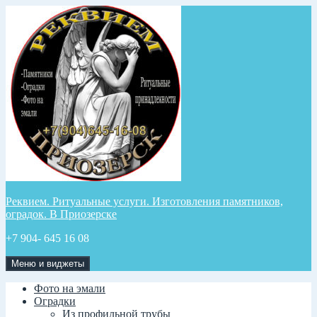
Перейти
к
содержимому
Реквием. Ритуальные услуги. Изготовления памятников,
оградок. В Приозерске
+7 904- 645 16 08
Меню и виджеты
Фото на эмали
Оградки
Из профильной трубы