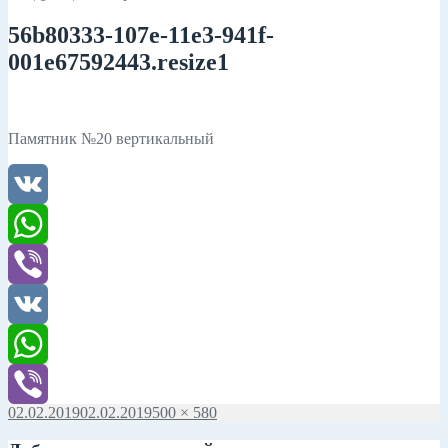
56b80333-107e-11e3-941f-
001e67592443.resize1
Памятник №20 вертикальный
VK
WhatsApp
Viber
VK
WhatsApp
Опубликовано
02.02.2019
02.02.2019
Полный
500 × 580
Viber
размер