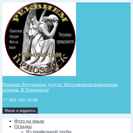
Перейти
к
содержимому
Реквием. Ритуальные услуги. Изготовления памятников,
оградок. В Приозерске
+7 904- 645 16 08
Меню и виджеты
Фото на эмали
Оградки
Из профильной трубы